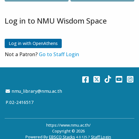
Log in to NMU Wisdom Space
Not a Patron?
Go to Staff Login
Facebook
Twitter
TikTok
You
I
Email Address
nmu_library@nmu.ac.th
P.02-2416517
https://www.nmu.ac.th/
Copyright © 2026
Powered By
EBSCO Stacks
Staff Login
4.0.125.7