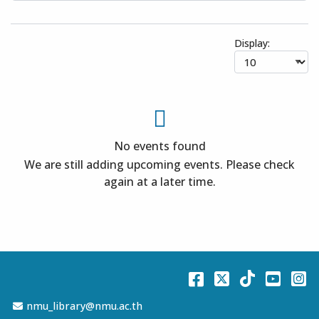
Display:
No events found
We are still adding upcoming events. Please check
again at a later time.
Facebook
Twitter
TikTok
You
I
Email Address
nmu_library@nmu.ac.th