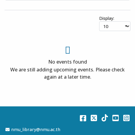
Display:
No events found
We are still adding upcoming events. Please check
again at a later time.
Facebook
Twitter
TikTok
You
I
Email Address
nmu_library@nmu.ac.th