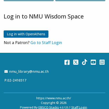
Log in to NMU Wisdom Space
Not a Patron?
Go to Staff Login
Facebook
Twitter
TikTok
You
I
Email Address
nmu_library@nmu.ac.th
P.02-2416517
https://www.nmu.ac.th/
Copyright © 2026
Powered By
EBSCO Stacks
Staff Login
4.0.125.7