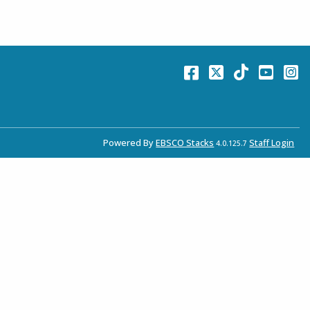
Facebook
Twitter
TikTok
You
I
Powered By
EBSCO Stacks
Staff Login
4.0.125.7