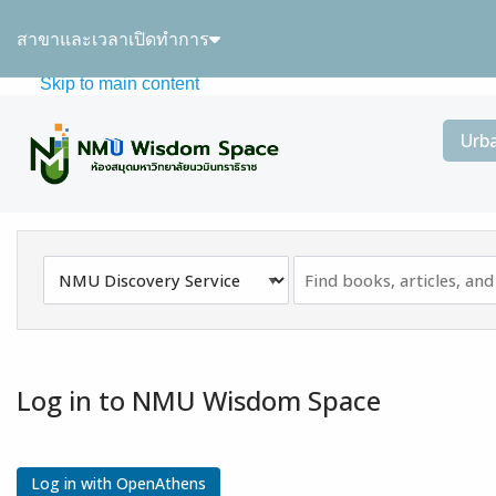
Skip to main navigation
สาขาและเวลาเปิดทำการ
Skip to search bar
Skip to main content
Skip to footer
Urb
Search
NMU
Type
Discovery
Service
Log in to NMU Wisdom Space