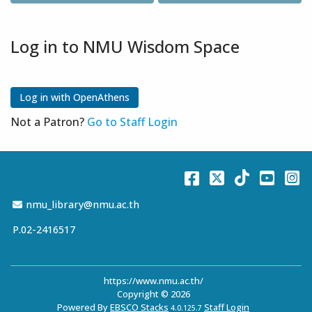
Log in to NMU Wisdom Space
Not a Patron?
Go to Staff Login
Facebook
Twitter
TikTok
You
I
Email Address
nmu_library@nmu.ac.th
P.02-2416517
https://www.nmu.ac.th/
Copyright © 2026
Powered By
EBSCO Stacks
Staff Login
4.0.125.7